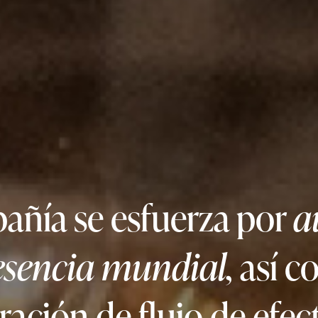
añía se esfuerza por
a
esencia mundial,
así c
ación de flujo de efec