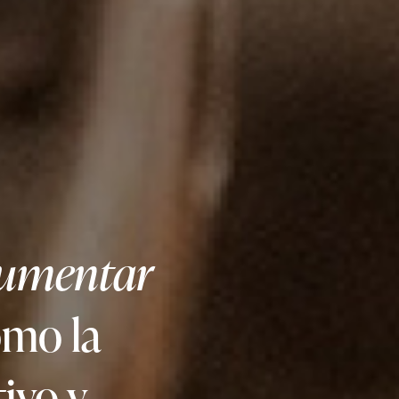
umentar
omo la
tivo y