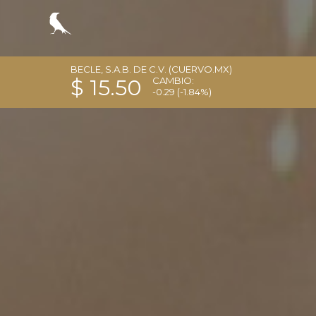
BECLE, S.A.B. DE C.V. (CUERVO.MX)
$ 15.50
CAMBIO:
-0.29
(-1.84%)