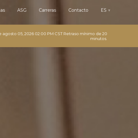
tas
ASG
Carreras
Contacto
ES
de
agosto 05, 2026 02:00 PM CST
Retraso mínimo de 20
minutos.