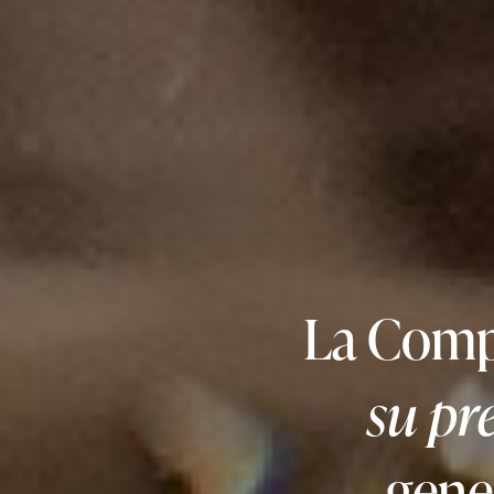
La Comp
su pr
gener