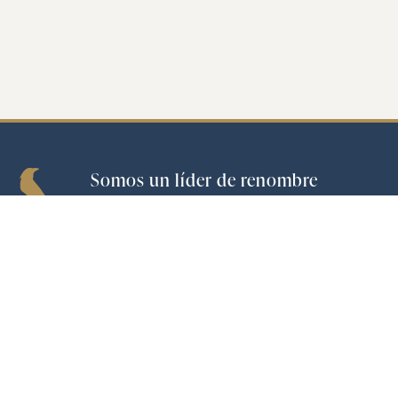
Somos un líder de renombre
mundial en la industria de bebidas
espirituosas
y el mayor productor
de tequila en el mundo.
Compañía
|
Marcas
|
Inversionistas
|
ASG
|
Carreras
CONTACTO